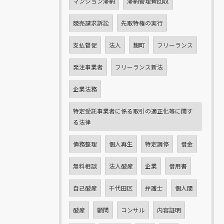
マンション滞納
滞納管理費回収
競売請求訴訟
先取特権の実行
支払督促
法人
麹町
フリーランス
発注事業者
フリーランス新法
企業法務
特定受託事業者に係る取引の適正化等に関す
る法律
債務整理
個人再生
特定調停
借金
無料相談
法人破産
企業
借用書
自己破産
千代田区
弁護士
個人間
破産
顧問
コンサル
内容証明