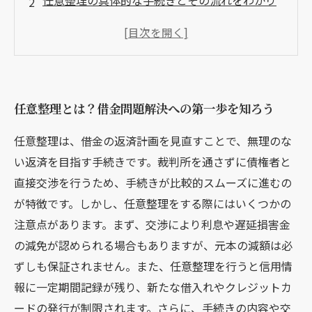
任意整理の具体的な手続きとその流れをわかり
やすく解説
手続き中に気をつけたい注意点とは？弁護士が
教える落とし穴
任意整理で起こりうるトラブルと対策
任意整理とは？借金問題解決への第一歩を知ろう
安心して任意整理を進めるために知っておくべ
きポイントまとめ
任意整理は、借金の返済計画を見直すことで、無理のな
任意整理のメリット・デメリットを弁護士の視
い返済を目指す手続きです。裁判所を通さずに債権者と
点で解説
直接交渉を行うため、手続きが比較的スムーズに進むの
初めての任意整理相談ガイド：何を準備すれば
が特徴です。しかし、任意整理をする際にはいくつかの
いい？
注意点があります。まず、交渉により利息や遅延損害金
の減免が認められる場合もありますが、元本の減額は必
ずしも保証されません。また、任意整理を行うと信用情
報に一定期間記録が残り、新たな借入れやクレジットカ
ードの発行が制限されます。さらに、手続きの内容や交