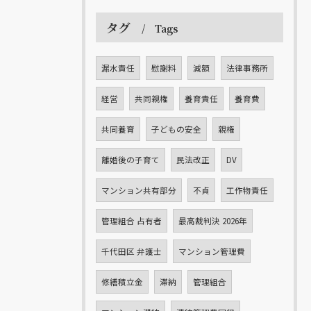
タグ
Tags
漏水責任
慰謝料
減額
法律事務所
経営
共同親権
養育責任
養育費
共同養育
子どもの安全
親権
離婚後の子育て
民法改正
DV
マンション共有部分
不貞
工作物責任
管理組合 占有者
最高裁判決 2026年
千代田区 弁護士
マンション管理費
修繕積立金
滞納
管理組合