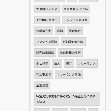
管理組合 占有者
最高裁判決 2026年
千代田区 弁護士
マンション管理費
修繕積立金
滞納
管理組合
マンション滞納
滞納管理費回収
競売請求訴訟
先取特権の実行
支払督促
法人
麹町
フリーランス
発注事業者
フリーランス新法
企業法務
特定受託事業者に係る取引の適正化等に関す
る法律