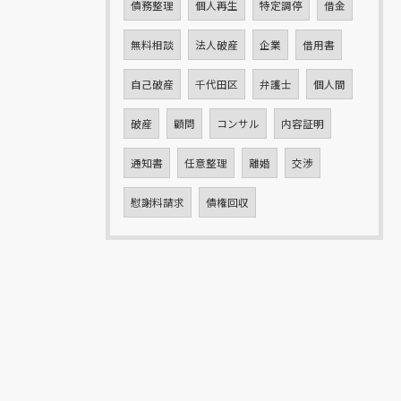
債務整理
個人再生
特定調停
借金
無料相談
法人破産
企業
借用書
自己破産
千代田区
弁護士
個人間
破産
顧問
コンサル
内容証明
通知書
任意整理
離婚
交渉
慰謝料請求
債権回収