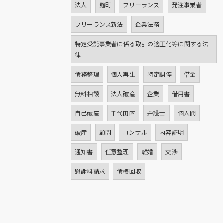
法人
麹町
フリーランス
発注事業者
フリーランス新法
企業法務
特定受託事業者に係る取引の適正化等に関する法
律
債務整理
個人再生
特定調停
借金
無料相談
法人破産
企業
借用書
自己破産
千代田区
弁護士
個人間
破産
顧問
コンサル
内容証明
通知書
任意整理
離婚
交渉
慰謝料請求
債権回収