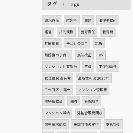
タグ
Tags
漏水責任
慰謝料
減額
法律事務所
経営
共同親権
養育責任
養育費
共同養育
子どもの安全
親権
離婚後の子育て
民法改正
DV
マンション共有部分
不貞
工作物責任
管理組合 占有者
最高裁判決 2026年
千代田区 弁護士
マンション管理費
修繕積立金
滞納
管理組合
マンション滞納
滞納管理費回収
競売請求訴訟
先取特権の実行
支払督促