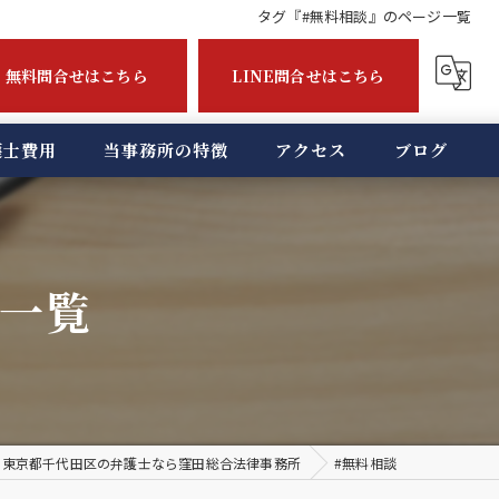
タグ『#無料相談』のページ一覧
無料問合せはこちら
LINE問合せはこちら
護士費用
当事務所の特徴
アクセス
ブログ
無料相談
債務整理
ジ一覧
債権回収
企業法務
不倫
東京都千代田区の弁護士なら窪田総合法律事務所
#無料相談