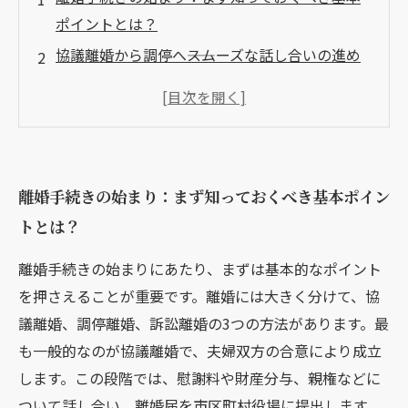
ポイントとは？
協議離婚から調停へ――スムーズな話し合いの進め
方と注意点
調停が不成立の場合は？訴訟に進む流れと覚え
ておくべきこと
離婚手続きに必要な書類と費用の目安を弁護士
離婚手続きの始まり：まず知っておくべき基本ポイン
が解説
トとは？
離婚成立までの期間と各段階でのよくあるトラ
ブル対策
離婚手続きの始まりにあたり、まずは基本的なポイント
専門家が教える！離婚手続きでよくある誤解と
を押さえることが重要です。離婚には大きく分けて、協
その真実
議離婚、調停離婚、訴訟離婚の3つの方法があります。最
離婚をスムーズに進めるための弁護士活用法と
も一般的なのが協議離婚で、夫婦双方の合意により成立
心構え
します。この段階では、慰謝料や財産分与、親権などに
ついて話し合い、離婚届を市区町村役場に提出します。