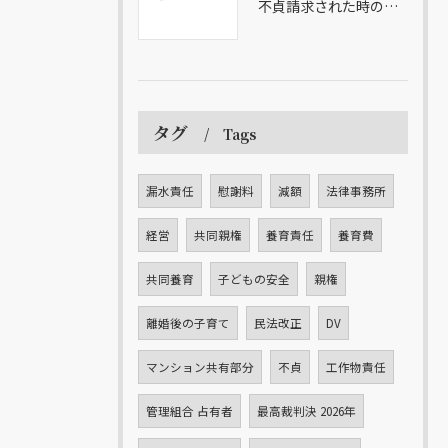
不貞請求された時の無料相談の重要性
タグ
Tags
漏水責任
慰謝料
減額
法律事務所
経営
共同親権
養育責任
養育費
共同養育
子どもの安全
親権
離婚後の子育て
民法改正
DV
マンション共有部分
不貞
工作物責任
管理組合 占有者
最高裁判決 2026年