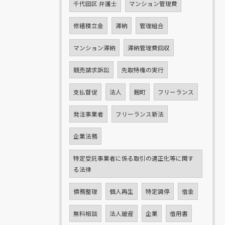
千代田区 弁護士
マンション管理費
修繕積立金
滞納
管理組合
マンション滞納
滞納管理費回収
競売請求訴訟
先取特権の実行
支払督促
法人
麹町
フリーランス
発注事業者
フリーランス新法
企業法務
特定受託事業者に係る取引の適正化等に関す
る法律
債務整理
個人再生
特定調停
借金
無料相談
法人破産
企業
借用書