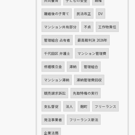
共同養育
子どもの安全
親権
離婚後の子育て
民法改正
DV
マンション共有部分
不貞
工作物責任
管理組合 占有者
最高裁判決 2026年
千代田区 弁護士
マンション管理費
修繕積立金
滞納
管理組合
マンション滞納
滞納管理費回収
競売請求訴訟
先取特権の実行
支払督促
法人
麹町
フリーランス
発注事業者
フリーランス新法
企業法務