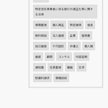
特定受託事業者に係る取引の適正化等に関す
る法律
債務整理
個人再生
特定調停
借金
無料相談
法人破産
企業
借用書
自己破産
千代田区
弁護士
個人間
破産
顧問
コンサル
内容証明
通知書
任意整理
離婚
交渉
慰謝料請求
債権回収