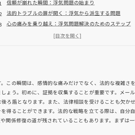
信頼が崩れた瞬間：浮気問題の始まり
法的トラブルの扉が開く：浮気から派生する問題
心の痛みを乗り越え：浮気問題解決のためのステップ
離婚、財産分与、養育権：法的戦略を詳細に解説
新しい未来への選択肢：信頼回復と関係修復の道
成功事例から学ぶ：浮気問題解決の実践的アプローチ
法が導く新たなスタート：浮気問題を乗り越えるため
す。この瞬間は、感情的な痛みだけでなく、法的な複雑さ
ましょう。初めに、証拠を収集することが重要です。メー
な後ろ盾となります。また、法律相談を受けることも欠か
針を得ることができます。法的な戦略を立てる際は、自分
復や関係修復の道が残されていることもあります。まずは