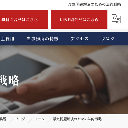
浮気問題解決のための法的戦略
無料問合せはこちら
LINE問合せはこちら
護士費用
当事務所の特徴
アクセス
ブログ
無料相談
債務整理
戦略
債権回収
企業法務
不倫
務所
ブログ
コラム
浮気問題解決のための法的戦略